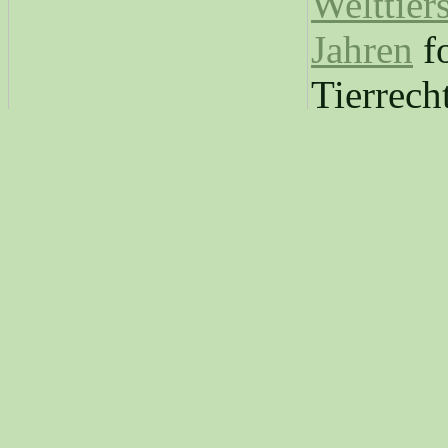
Welttier
Jahren
fo
Tierrecht
Tiersch
jeher nichts anderes, als si
der
Sklaverei
und Schlachtu
Gewissens" Tierprodukte –
und Nahrungsmittel aus grö
Mordtransporten, Betäubun
dem Kehleaufschlitzen usw