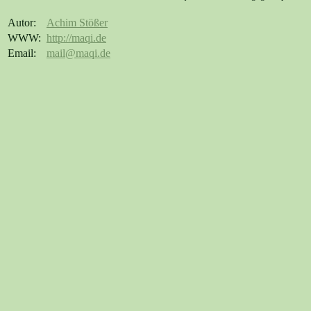
Autor:
Achim Stößer
WWW:
http://maqi.de
Email:
mail@maqi.de