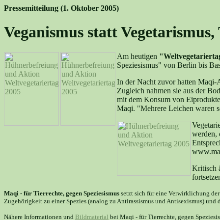
Pressemitteilung (1. Oktober 2005)
Veganismus statt Vegetarismus, T
Am heutigen
"Weltvegetarierta
Speziesismus" von Berlin bis Bas
In der Nacht zuvor hatten Maqi-A
Zugleich nahmen sie aus der Bod
mit dem Konsum von Eiprodukten a
Maqi. "Mehrere Leichen waren scho
Vegetarie
werden, 
Entsprec
www.maqi
Kritisch
fortsetze
Maqi - für Tierrechte, gegen Speziesismus
setzt sich für eine Verwirklichung de
Zugehörigkeit zu einer Spezies (analog zu Antirassismus und Antisexismus) und d
Nähere Informationen und
Bildmaterial
bei Maqi - für Tierrechte, gegen Spezies