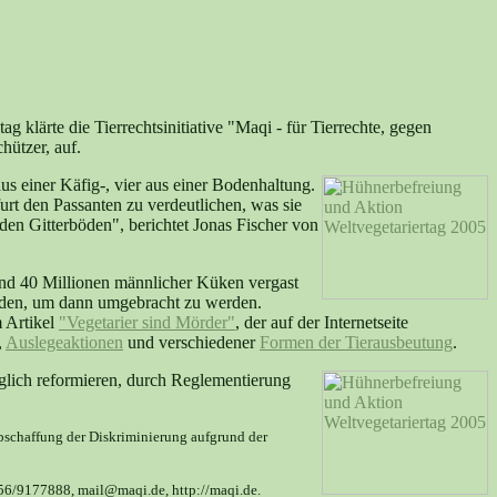
 klärte die Tierrechtsinitiative "Maqi - für Tierrechte, gegen
hützer, auf.
us einer Käfig-, vier aus einer Bodenhaltung.
rt den Passanten zu verdeutlichen, was sie
den Gitterböden", berichtet Jonas Fischer von
hland 40 Millionen männlicher Küken vergast
eiden, um dann umgebracht zu werden.
m Artikel
"Vegetarier sind Mörder"
, der auf der Internetseite
,
Auslegeaktionen
und verschiedener
Formen der Tierausbeutung
.
diglich reformieren, durch Reglementierung
Abschaffung der Diskriminierung aufgrund der
056/9177888, mail@maqi.de, http://maqi.de.