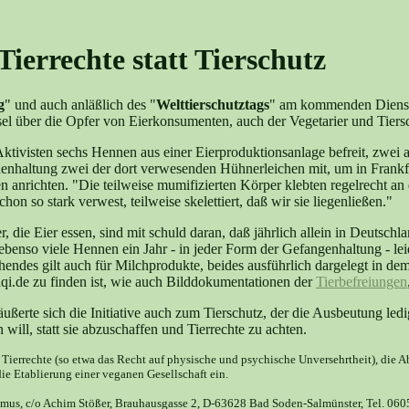
ierrechte statt Tierschutz
g
" und auch anläßlich des "
Welttierschutztags
" am kommenden Dienstag
el über die Opfer von Eierkonsumenten, auch der Vegetarier und Tiersc
ktivisten sechs Hennen aus einer Eierproduktionsanlage befreit, zwei a
enhaltung zwei der dort verwesenden Hühnerleichen mit, um in Frankfu
nrichten. "Die teilweise mumifizierten Körper klebten regelrecht an 
n so stark verwest, teilweise skelettiert, daß wir sie liegenließen."
r, die Eier essen, sind mit schuld daran, daß jährlich allein in Deutsc
ebenso viele Hennen ein Jahr - in jeder Form der Gefangenhaltung - l
hendes gilt auch für Milchprodukte, beides ausführlich dargelegt in de
.de zu finden ist, wie auch Bilddokumentationen der
Tierbefreiungen
 äußerte sich die Initiative auch zum Tierschutz, der die Ausbeutung le
n will, statt sie abzuschaffen und Tierrechte zu achten.
r Tierrechte (so etwa das Recht auf physische und psychische Unversehrtheit), die 
ie Etablierung einer veganen Gesellschaft ein.
ismus, c/o Achim Stößer, Brauhausgasse 2, D-63628 Bad Soden-Salmünster, Tel. 06