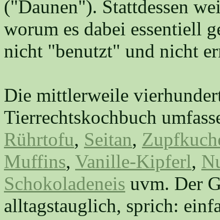
("Daunen"). Stattdessen weis
worum es dabei essentiell g
nicht "benutzt" und nicht e
Die mittlerweile vierhunder
Tierrechtskochbuch umfasse
Rührtofu
,
Seitan
,
Zupfkuch
Muffins
,
Vanille-Kipferl
,
Nu
Schokoladeneis
uvm. Der Gr
alltagstauglich, sprich: einf