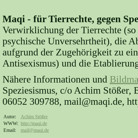
Maqi - für Tierrechte, gegen Sp
Verwirklichung der Tierrechte (so
psychische Unversehrtheit), die 
aufgrund der Zugehörigkeit zu ein
Antisexismus) und die Etablierung
Nähere Informationen und
Bildma
Speziesismus, c/o Achim Stößer, B
06052 309788, mail@maqi.de, http
Autor:
Achim Stößer
WWW:
http://maqi.de
Email:
mail@maqi.de