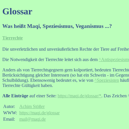
Glossar
Was heißt Maqi, Speziesismus, Veganismus ...?
Tierrechte
Die unverletzlichen und unveräußerlichen Rechte der Tiere auf Freih
Die Notwendigkeit der Tierrechte leitet sich aus dem
^Antispeziesism
Anders als von Tierrechtsgegnern gern kolportiert, bedeuten Tierrech
Berücksichtigung gleicher Interessen (so hat ein Schwein - im Gegensa
Schulbildung). Ebensowenig be­deu­tet es, wie von
^Speziesisten
häufi
Tierrechte Gültigkeit haben.
Alle Einträge
auf einer Seite:
https://maqi.de/glossar/*
. Das Zeichen ^
Autor:
Achim Stößer
WWW:
https://maqi.de/glossar
Email:
mail@maqi.de