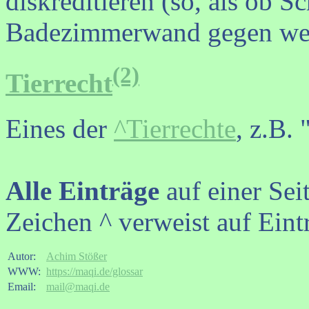
diskreditieren (so, als ob S
Badezimmerwand gegen weiß
(2)
Tierrecht
Eines der
^Tierrechte
, z.B.
Alle Einträge
auf einer Sei
Zeichen ^ verweist auf Eint
Autor:
Achim Stößer
WWW:
https://maqi.de/glossar
Email:
mail@maqi.de