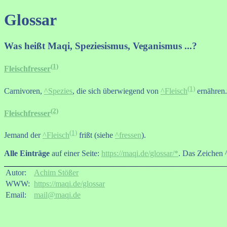
Glossar
Was heißt Maqi, Speziesismus, Veganismus ...?
(1)
Fleischfresser
(1)
Carnivoren,
^Spezies
, die sich überwiegend von
^Fleisch
ernähren.
(2)
Fleischfresser
(1)
Jemand der
^Fleisch
frißt (siehe
^fressen
).
Alle Einträge
auf einer Seite:
https://maqi.de/glossar/*
. Das Zeichen ^
Autor:
Achim Stößer
WWW:
https://maqi.de/glossar
Email:
mail@maqi.de