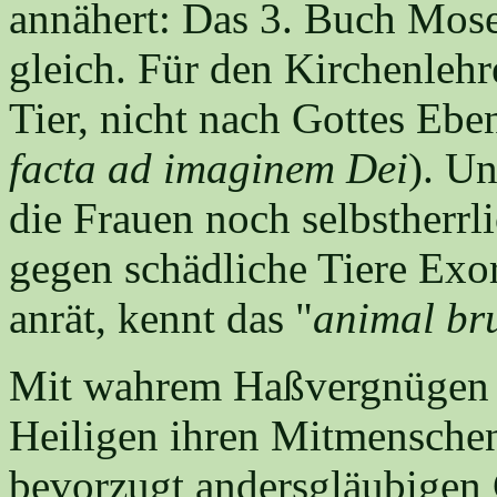
annähert: Das 3. Buch Mose 
gleich. Für den Kirchenlehre
Tier, nicht nach Gottes Ebe
facta ad imaginem Dei
). U
die Frauen noch selbstherrl
gegen schädliche Tiere Exo
anrät, kennt das "
animal br
Mit wahrem Haßvergnügen w
Heiligen ihren Mitmensche
bevorzugt andersgläubigen C