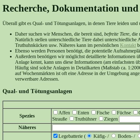
Recherche, Dokumentation und 
Überall gibt es Qual- und Tötungsanlagen, in denen Tiere leiden und
Daher suchen wir Menschen, die bereit sind,
befreite Tiere
, die
Natürlich stellen unterschiedliche Tiere dabei unterschiedlich
Truthuhnkücken usw. Näheres kann im persönlichen
Kontakt
b
Ebenso werden Personen benötigt, die potentielle Aufnahmeplät
Außerdem benötigen wir möglichst detaillierte Informationen ü
Anlage kennt, kann uns diese Informationen (am einfachsten ü
Häufig sind solche Anlagen in Detailkarten (Maßstab ca. 1:200
auf Wochenmärkten ist oft eine Adresse in der Umgebung angeg
verwertbare Adressen.
Qual- und Tötungsanlagen
Affen
Enten
Fische
Füchse
Spezies
Strauße
Truthühner
Ziegen
Näheres
Legebatterie (
Käfig- /
Boden- /