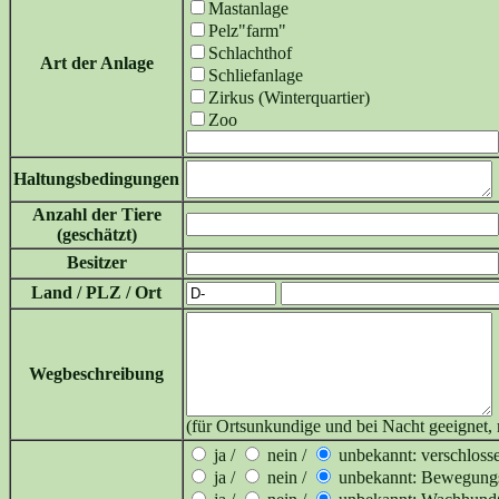
Mastanlage
Pelz"farm"
Schlachthof
Art der Anlage
Schliefanlage
Zirkus (Winterquartier)
Zoo
Haltungsbedingungen
Anzahl der Tiere
(geschätzt)
Besitzer
Land / PLZ / Ort
Wegbeschreibung
(für Ortsunkundige und bei Nacht geeignet
ja /
nein /
unbekannt: verschloss
ja /
nein /
unbekannt: Bewegung