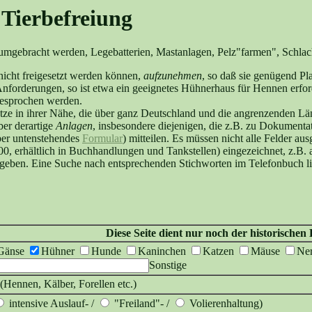
Tierbefreiung
 umgebracht werden, Legebatterien, Mastanlagen, Pelz"farmen", Schlach
 nicht freigesetzt werden können,
aufzunehmen
, so daß sie genügend P
e Anforderungen, so ist etwa ein geeignetes Hühnerhaus für Hennen erfo
esprochen werden.
ze in ihrer Nähe, die über ganz Deutschland und die angrenzenden Län
ber derartige
Anlagen
, insbesondere diejenigen, die z.B. zu Dokument
ber untenstehendes
Formular
) mitteilen. Es müssen nicht alle Felder au
00, erhältlich in Buchhandlungen und Tankstellen) eingezeichnet, z.B.
eben. Eine Suche nach entsprechenden Stichworten im Telefonbuch lief
Diese Seite dient nur noch der historische
Gänse
Hühner
Hunde
Kaninchen
Katzen
Mäuse
Ne
Sonstige
(Hennen, Kälber, Forellen etc.)
intensive Auslauf- /
"Freiland"- /
Volierenhaltung)