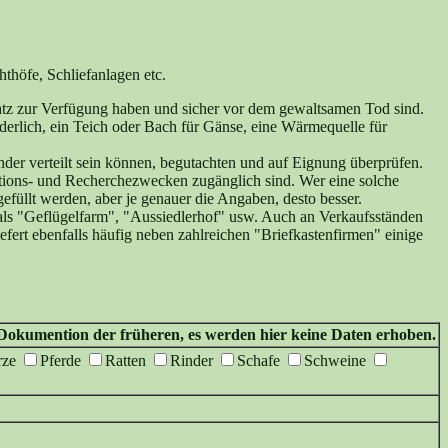
thöfe, Schliefanlagen etc.
latz zur Verfügung haben und sicher vor dem gewaltsamen Tod sind.
rderlich, ein Teich oder Bach für Gänse, eine Wärmequelle für
der verteilt sein können, begutachten und auf Eignung überprüfen.
ations- und Recherchezwecken zugänglich sind. Wer eine solche
sgefüllt werden, aber je genauer die Angaben, desto besser.
 als "Geflügelfarm", "Aussiedlerhof" usw. Auch an Verkaufsständen
ert ebenfalls häufig neben zahlreichen "Briefkastenfirmen" einige
n Dokumention der früheren, es werden hier keine Daten erhoben.
rze
Pferde
Ratten
Rinder
Schafe
Schweine