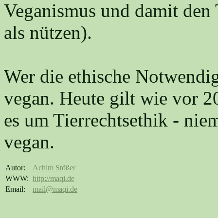
Veganismus und damit den 
als nützen).
Wer die ethische Notwendig
vegan. Heute gilt wie vor 
es um Tierrechtsethik - ni
vegan.
Autor:
Achim Stößer
WWW:
http://maqi.de
Email:
mail@maqi.de