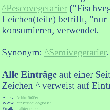
^Pescovegetarier
("Fischvege
Leichen(teile) betrifft, "nu
konsumieren, verwendet.
Synonym:
^Semivegetarier
.
Alle Einträge
auf einer Sei
Zeichen ^ verweist auf Eint
Autor:
Achim Stößer
WWW:
https://maqi.de/glossar
Email:
mail@maqi.de