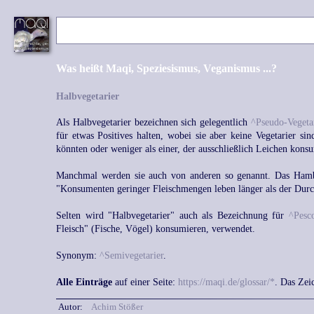
Was heißt Maqi, Speziesismus, Veganismus ...?
Halbvegetarier
Als Halbvegetarier bezeichnen sich gelegentlich
^Pseudo-Vegetar
für etwas Positives halten, wobei sie aber keine Vegetarier si
könnten oder weniger als einer, der ausschließlich Leichen konsu
Manchmal werden sie auch von anderen so genannt. Das Hambur
"Konsumenten geringer Fleischmengen leben länger als der Durc
Selten wird "Halbvegetarier" auch als Bezeichnung für
^Pesco
Fleisch" (Fische, Vögel) konsumieren, verwendet.
Synonym:
^Semivegetarier
.
Alle Einträge
auf einer Seite:
https://maqi.de/glossar/*
. Das Zei
Autor:
Achim Stößer