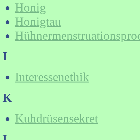
Honig
Honigtau
Hühnermenstruationspro
I
Interessenethik
K
Kuhdrüsensekret
L